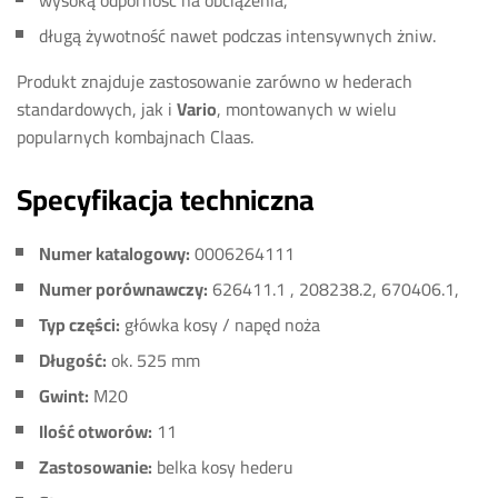
wysoką odporność na obciążenia,
długą żywotność nawet podczas intensywnych żniw.
Produkt znajduje zastosowanie zarówno w hederach
standardowych, jak i
Vario
, montowanych w wielu
popularnych kombajnach Claas.
Specyfikacja techniczna
Numer katalogowy:
0006264111
Numer porównawczy:
626411.1 , 208238.2, 670406.1,
Typ części:
główka kosy / napęd noża
Długość:
ok. 525 mm
Gwint:
M20
Ilość otworów:
11
Zastosowanie:
belka kosy hederu