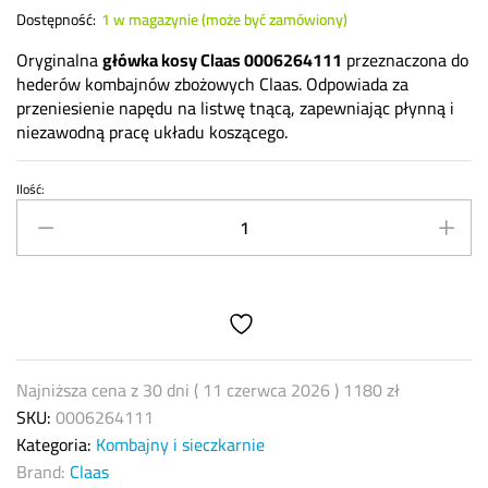
Dostępność:
1 w magazynie (może być zamówiony)
Oryginalna
główka kosy Claas 0006264111
przeznaczona do
hederów kombajnów zbożowych Claas. Odpowiada za
przeniesienie napędu na listwę tnącą, zapewniając płynną i
niezawodną pracę układu koszącego.
Ilość:
0006264111
Claas
–
główka
kosy
hederu
kompletna
quantity
Najniższa cena z 30 dni (
11 czerwca 2026
)
1180
zł
SKU:
0006264111
Kategoria:
Kombajny i sieczkarnie
Brand:
Claas