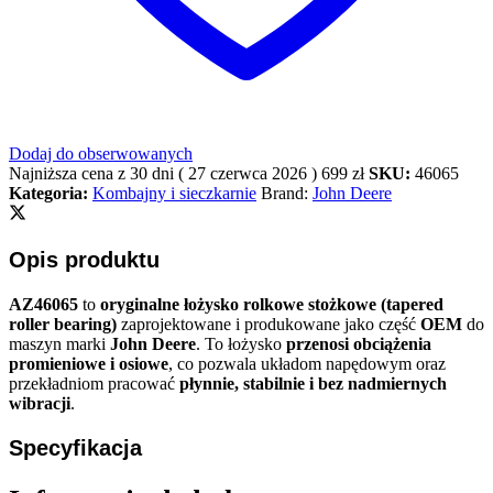
Dodaj do obserwowanych
Najniższa cena z 30 dni (
27 czerwca 2026
)
699
zł
SKU:
46065
Kategoria:
Kombajny i sieczkarnie
Brand:
John Deere
Opis produktu
AZ46065
to
oryginalne łożysko rolkowe stożkowe (tapered
roller bearing)
zaprojektowane i produkowane jako część
OEM
do
maszyn marki
John Deere
. To łożysko
przenosi obciążenia
promieniowe i osiowe
, co pozwala układom napędowym oraz
przekładniom pracować
płynnie, stabilnie i bez nadmiernych
wibracji
.
Specyfikacja