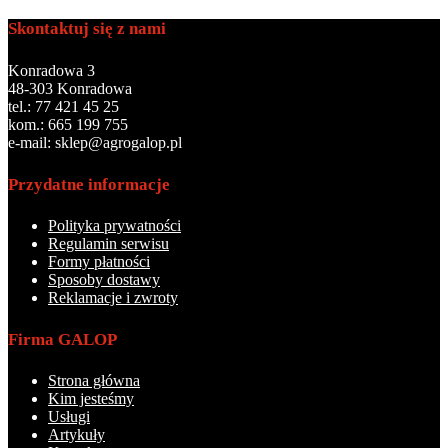
Skontaktuj się z nami
Konradowa 3
48-303 Konradowa
tel.: 77 421 45 25
kom.: 665 199 755
e-mail: sklep@agrogalop.pl
Przydatne informacje
Polityka prywatności
Regulamin serwisu
Formy płatności
Sposoby dostawy
Reklamacje i zwroty
Firma GALOP
Strona główna
Kim jesteśmy
Usługi
Artykuły