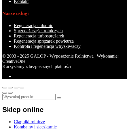
Kontakt
Nasze usługi
Regeneracja chłodnic
Sprzedaż części rolniczych
Regeneracja turbosprężarek
Regeneracja sprężarek powietrza
Kontrola i regeneracja wtryskiwaczy
© 2003 - 2025 GALOP - Wyposażenie Rolnictwa | Wykonanie:
CreativeOne
Korzystamy z bezpiecznych płatności
Sklep online
Ciągniki rolnicze
Kombajny i sieczkarnie