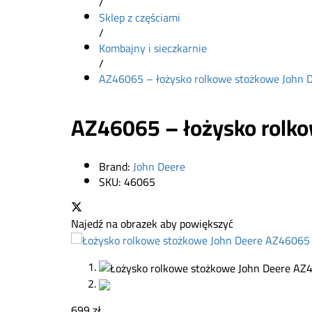
/
Sklep z częściami
/
Kombajny i sieczkarnie
/
AZ46065 – łożysko rolkowe stożkowe John
AZ46065 – łożysko rolk
Brand:
John Deere
SKU:
46065
Najedź na obrazek aby powiększyć
699
zł