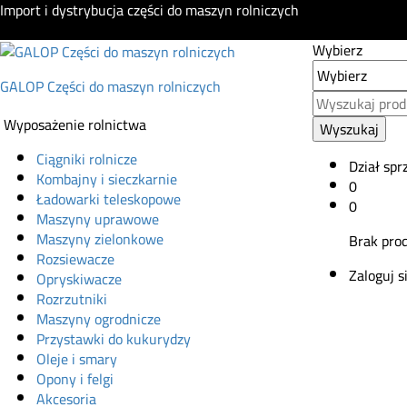
Import i dystrybucja części do maszyn rolniczych
Wybierz
GALOP Części do maszyn rolniczych
Wyposażenie rolnictwa
Wyszukaj
Ciągniki rolnicze
Dział spr
Kombajny i sieczkarnie
0
Ładowarki teleskopowe
0
Maszyny uprawowe
Maszyny zielonkowe
Brak pro
Rozsiewacze
Zaloguj s
Opryskiwacze
Rozrzutniki
Maszyny ogrodnicze
Przystawki do kukurydzy
Oleje i smary
Opony i felgi
Akcesoria