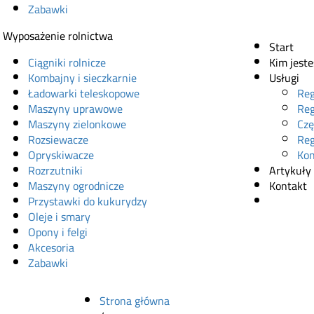
Zabawki
Wyposażenie rolnictwa
Start
Ciągniki rolnicze
Kim jest
Kombajny i sieczkarnie
Usługi
Ładowarki teleskopowe
Reg
Maszyny uprawowe
Reg
Maszyny zielonkowe
Czę
Rozsiewacze
Reg
Opryskiwacze
Kon
Rozrzutniki
Artykuły
Maszyny ogrodnicze
Kontakt
Przystawki do kukurydzy
Sklep onl
Oleje i smary
Opony i felgi
Akcesoria
Zabawki
Strona główna