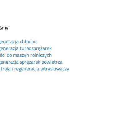
eśmy
eneracja chłodnic
eneracja turbosprężarek
ści do maszyn rolniczych
eneracja sprężarek powietrza
trola i regeneracja wtryskiwaczy
ine