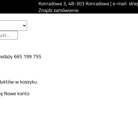
Konradowa 3, 48-303 Konradowa | e-mail: skle
Znajdz zamówienie
zedaży
665 199 755
duktów w koszyku.
ię
Nowe konto