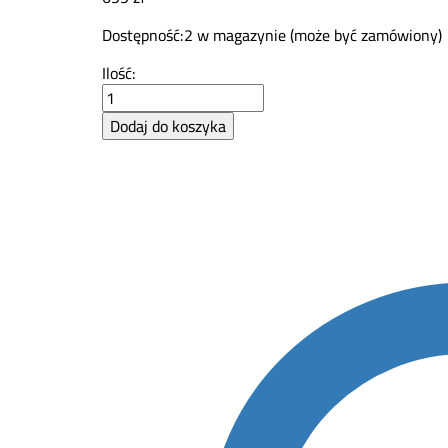
Dostępność:
2 w magazynie (może być zamówiony)
AZ46065
Ilość:
–
łożysko
Dodaj do koszyka
rolkowe
stożkowe
John
Deere
OEM
quantity