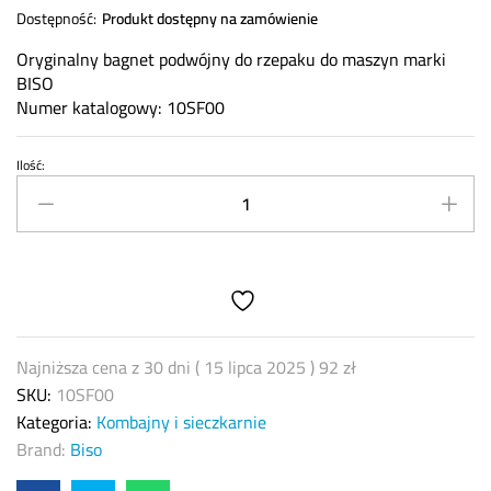
Dostępność:
Produkt dostępny na zamówienie
Oryginalny bagnet podwójny do rzepaku do maszyn marki
BISO
Numer katalogowy: 10SF00
Ilość:
Bagnet
podwójny
BISO
10SF00
quantity
Najniższa cena z 30 dni (
15 lipca 2025
)
92
zł
SKU:
10SF00
Kategoria:
Kombajny i sieczkarnie
Brand:
Biso