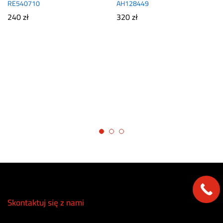
RE540710
AH128449
240
zł
320
zł
Skontaktuj się z nami