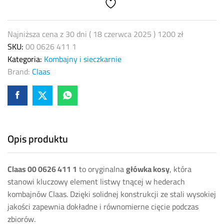
411
1
–
Najniższa cena z 30 dni (
18 czerwca 2025
)
1200
zł
Oryginał
SKU:
00 0626 411 1
quantity
Kategoria:
Kombajny i sieczkarnie
Brand:
Claas
Opis produktu
Claas 00 0626 411 1
to oryginalna
główka kosy
, która
stanowi kluczowy element listwy tnącej w hederach
kombajnów Claas. Dzięki solidnej konstrukcji ze stali wysokiej
jakości zapewnia dokładne i równomierne cięcie podczas
zbiorów.