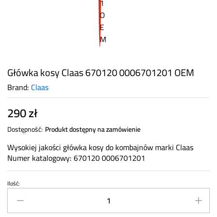
Główka kosy Claas 670120 0006701201 OEM
Brand:
Claas
290
zł
Dostępność:
Produkt dostępny na zamówienie
Wysokiej jakości główka kosy do kombajnów marki Claas
Numer katalogowy: 670120 0006701201
Ilość:
Główka
kosy
Claas