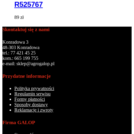
R525767
89
zł
Skontaktuj się z nami
Konradowa 3
48-303 Konradowa
tel.: 77 421 45 25
kom.: 665 199 755
e-mail: sklep@agrogalop.pl
Przydatne informacje
Polityka prywatności
Regulamin serwisu
Formy płatności
Sposoby dostawy
Reklamacje i zwroty
Firma GALOP