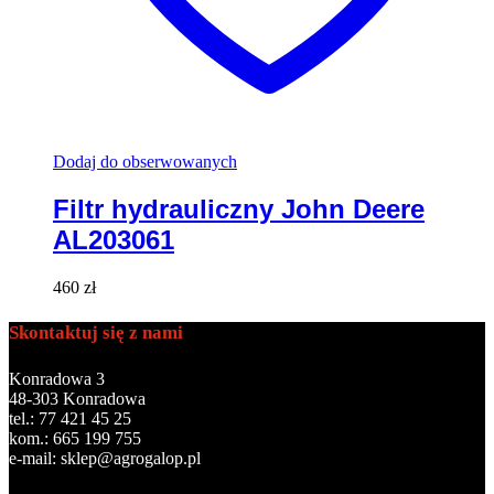
Dodaj do obserwowanych
Filtr hydrauliczny John Deere
AL203061
460
zł
Skontaktuj się z nami
Konradowa 3
48-303 Konradowa
tel.: 77 421 45 25
kom.: 665 199 755
e-mail: sklep@agrogalop.pl