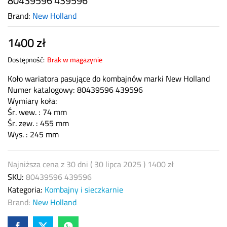
80439596 439596
Brand:
New Holland
1400
zł
Dostępność:
Brak w magazynie
Koło wariatora pasujące do kombajnów marki New Holland
Numer katalogowy: 80439596 439596
Wymiary koła:
Śr. wew. : 74 mm
Śr. zew. : 455 mm
Wys. : 245 mm
Najniższa cena z 30 dni (
30 lipca 2025
)
1400
zł
SKU:
80439596 439596
Kategoria:
Kombajny i sieczkarnie
Brand:
New Holland