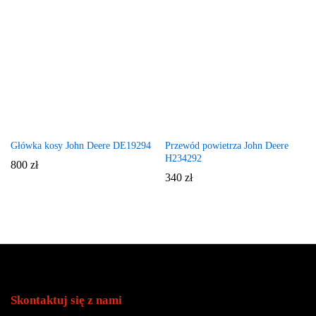
Główka kosy John Deere DE19294
Przewód powietrza John Deere
H234292
800
zł
340
zł
Skontaktuj się z nami