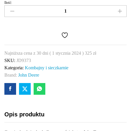
Ilość:
Łożysko
kulkowe
John
Deere
JD9373
quantity
Najniższa cena z 30 dni (
1 stycznia 2024
)
325
zł
SKU:
JD9373
Kategoria:
Kombajny i sieczkarnie
Brand:
John Deere
Opis produktu