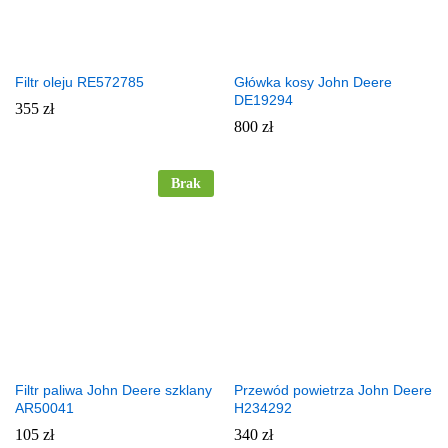
Filtr oleju RE572785
Główka kosy John Deere
DE19294
355
zł
800
zł
Brak
Filtr paliwa John Deere szklany
Przewód powietrza John Deere
AR50041
H234292
105
zł
340
zł