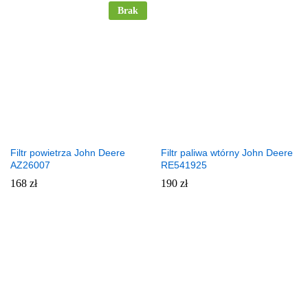
Brak
Filtr powietrza John Deere
Filtr paliwa wtórny John Deere
AZ26007
RE541925
168
zł
190
zł