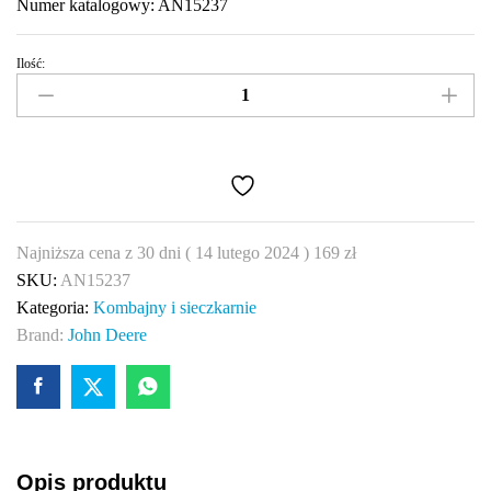
Numer katalogowy: AN15237
Ilość:
Napinacz
koło
napinacza
John
Deere
AN15237
OEM
Najniższa cena z 30 dni (
14 lutego 2024
)
169
zł
quantity
SKU:
AN15237
Kategoria:
Kombajny i sieczkarnie
Brand:
John Deere
Opis produktu