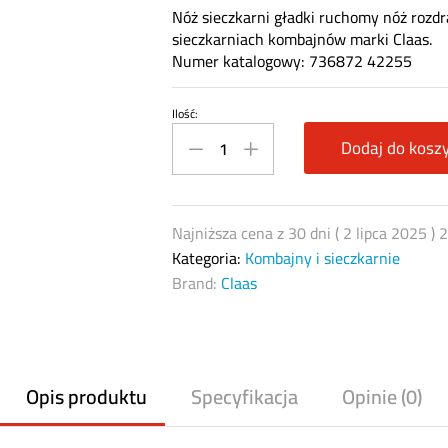
Nóż sieczkarni gładki ruchomy nóż rozd
sieczkarniach kombajnów marki Claas.
Numer katalogowy: 736872 42255
Ilość:
Nóż
sieczkarni
Dodaj do kosz
gładki
42255
(Claas
Najniższa cena z 30 dni (
2 lipca 2025
)
736872)
Kategoria:
Kombajny i sieczkarnie
quantity
Brand:
Claas
Opis produktu
Specyfikacja
Opinie (0)