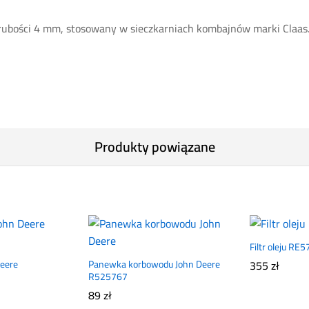
grubości 4 mm, stosowany w sieczkarniach kombajnów marki Claas
Produkty powiązane
Filtr oleju RE
Deere
Panewka korbowodu John Deere
355
zł
R525767
89
zł