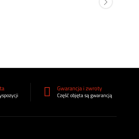
Filtr pali
153
zł
ta
Gwarancja i zwroty
yspozycji
Część objęta są gwarancją