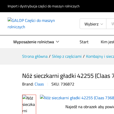
Import i dystrybucja części do maszyn rolniczych
Nóż sieczkarni gładki 42255 (Claa
Opis produktu
Specyfikacja
Opinie (
Wybierz
Wyposażenie rolnictwa
Start
Kim je
Strona główna
/
Sklep z częściami
/
Kombajny i siec
Nóż sieczkarni gładki 42255 (Claas
Brand:
Claas
SKU:
736872
Najedź na obrazek aby powi