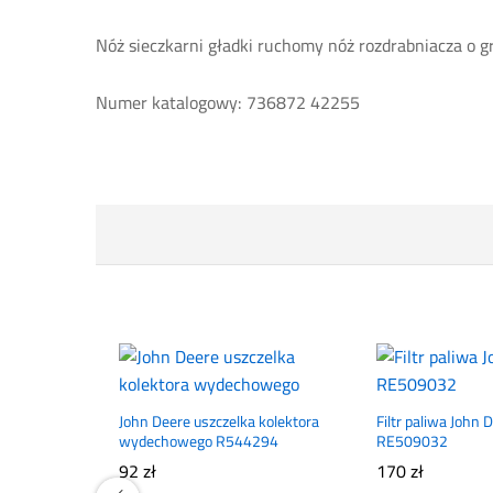
Nóż sieczkarni gładki ruchomy nóż rozdrabniacza o 
Numer katalogowy: 736872 42255
John Deere uszczelka kolektora
Filtr paliwa John 
wydechowego R544294
RE509032
92
zł
170
zł