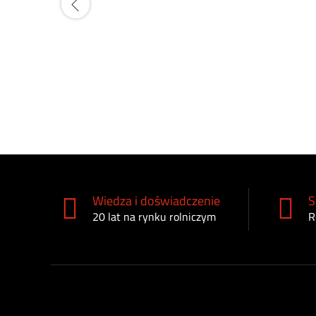
Wiedza i doświadczenie
S
20 lat na rynku rolniczym
R