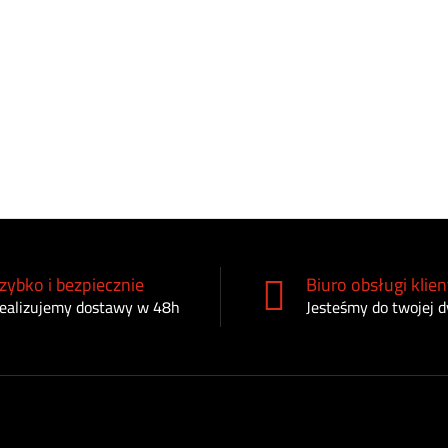
zybko i bezpiecznie
Biuro obsługi klien
ealizujemy dostawy w 48h
Jesteśmy do twojej d