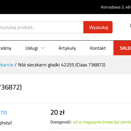
Konradowa 3, 48-
s 736872)
0)
Wyszukaj
steśmy
Usługi
Artykuły
Kontakt
SKLE
zkarnie
/
Nóż sieczkarni gładki 42255 (Claas 736872)
 736872)
20
zł
ększyć
Dostępność:
40 w magazynie (może być zamó