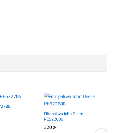
.
572785
Filtr paliwa John Deere
RE522688
320
zł