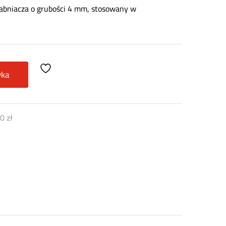
rabniacza o grubości 4 mm, stosowany w
yka
20
zł