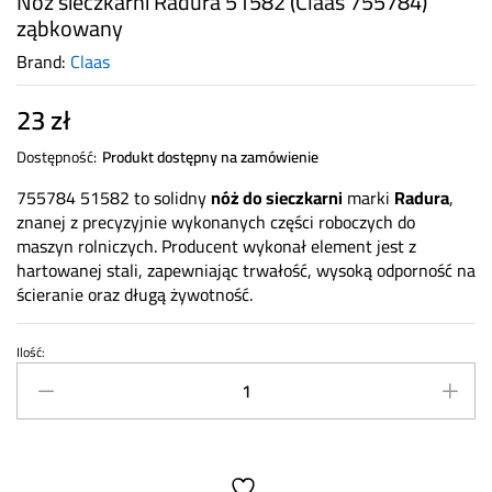
Nóż sieczkarni Radura 51582 (Claas 755784)
ząbkowany
Brand:
Claas
23
zł
Dostępność:
Produkt dostępny na zamówienie
755784 51582 to solidny
nóż do sieczkarni
marki
Radura
,
znanej z precyzyjnie wykonanych części roboczych do
maszyn rolniczych. Producent wykonał element jest z
hartowanej stali, zapewniając trwałość, wysoką odporność na
ścieranie oraz długą żywotność.
Ilość:
Nóż
sieczkarni
Radura
51582
(Claas