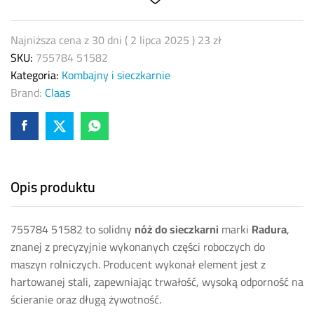
755784)
ząbkowany
quantity
Najniższa cena z 30 dni (
2 lipca 2025
)
23
zł
SKU:
755784 51582
Kategoria:
Kombajny i sieczkarnie
Brand:
Claas
Opis produktu
755784 51582 to solidny
nóż do sieczkarni
marki
Radura
,
znanej z precyzyjnie wykonanych części roboczych do
maszyn rolniczych. Producent wykonał element jest z
hartowanej stali, zapewniając trwałość, wysoką odporność na
ścieranie oraz długą żywotność.