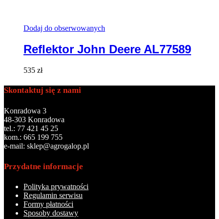
Dodaj do obserwowanych
Reflektor John Deere AL77589
535
zł
Skontaktuj się z nami
Konradowa 3
48-303 Konradowa
tel.: 77 421 45 25
kom.: 665 199 755
e-mail: sklep@agrogalop.pl
Przydatne informacje
Polityka prywatności
Regulamin serwisu
Formy płatności
Sposoby dostawy