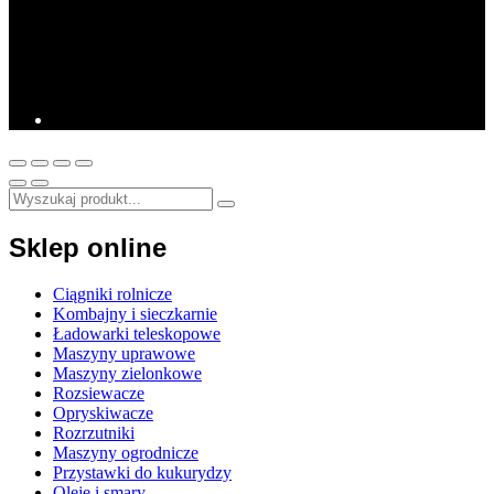
Sklep online
Ciągniki rolnicze
Kombajny i sieczkarnie
Ładowarki teleskopowe
Maszyny uprawowe
Maszyny zielonkowe
Rozsiewacze
Opryskiwacze
Rozrzutniki
Maszyny ogrodnicze
Przystawki do kukurydzy
Oleje i smary