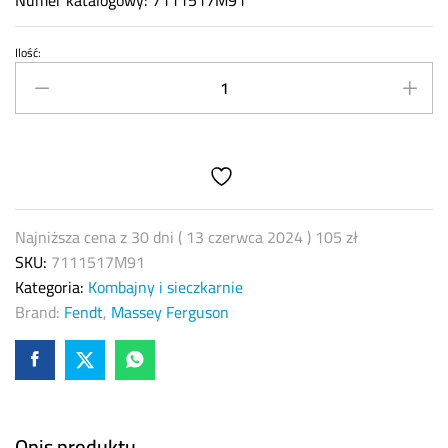
Numer katalogowy: 7111517M91
Ilość:
Palec
ślimakowy
Massey
Ferguson
7111517M91
quantity
Najniższa cena z 30 dni (
13 czerwca 2024
)
105
zł
SKU:
7111517M91
Kategoria:
Kombajny i sieczkarnie
Brand:
Fendt
,
Massey Ferguson
Opis produktu