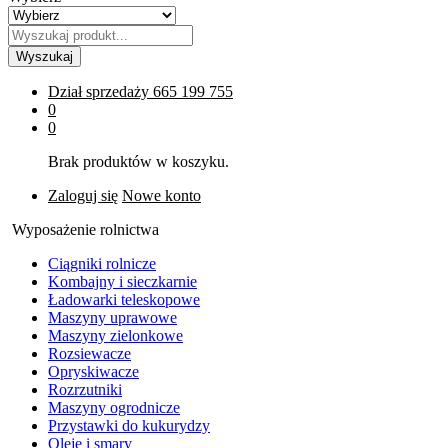
Wyszukaj
Dział sprzedaży
665 199 755
0
0
Brak produktów w koszyku.
Zaloguj się
Nowe konto
Wyposażenie rolnictwa
Ciągniki rolnicze
Kombajny i sieczkarnie
Ładowarki teleskopowe
Maszyny uprawowe
Maszyny zielonkowe
Rozsiewacze
Opryskiwacze
Rozrzutniki
Maszyny ogrodnicze
Przystawki do kukurydzy
Oleje i smary