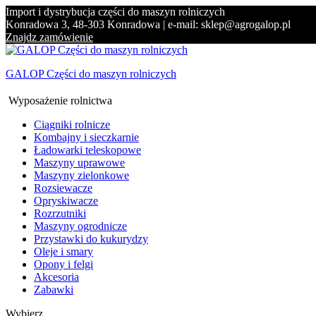
Import i dystrybucja części do maszyn rolniczych
Konradowa 3, 48-303 Konradowa | e-mail: sklep@agrogalop.pl
Znajdz zamówienie
GALOP Części do maszyn rolniczych
Wyposażenie rolnictwa
Ciągniki rolnicze
Kombajny i sieczkarnie
Ładowarki teleskopowe
Maszyny uprawowe
Maszyny zielonkowe
Rozsiewacze
Opryskiwacze
Rozrzutniki
Maszyny ogrodnicze
Przystawki do kukurydzy
Oleje i smary
Opony i felgi
Akcesoria
Zabawki
Wybierz