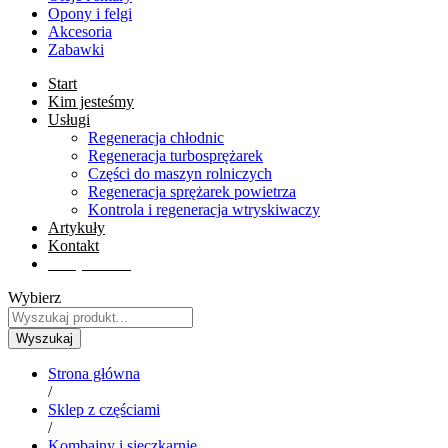
Opony i felgi
Akcesoria
Zabawki
Start
Kim jesteśmy
Usługi
Regeneracja chłodnic
Regeneracja turbosprężarek
Części do maszyn rolniczych
Regeneracja sprężarek powietrza
Kontrola i regeneracja wtryskiwaczy
Artykuły
Kontakt
Sklep online
Wybierz
Wyszukaj
Strona główna
/
Sklep z częściami
/
Kombajny i sieczkarnie