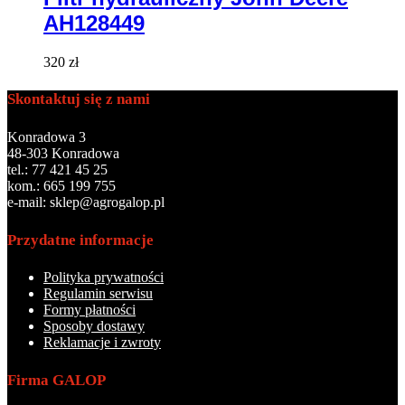
AH128449
320
zł
Skontaktuj się z nami
Konradowa 3
48-303 Konradowa
tel.: 77 421 45 25
kom.: 665 199 755
e-mail: sklep@agrogalop.pl
Przydatne informacje
Polityka prywatności
Regulamin serwisu
Formy płatności
Sposoby dostawy
Reklamacje i zwroty
Firma GALOP