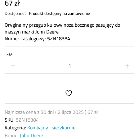
67
zł
Dostępność:
Produkt dostępny na zamówienie
Oryginalny przegub kulowy noża bocznego pasujący do
maszyn marki John Deere
Numer katalogowy: 5ZN18384
Ilość:
Przegub
kulowy
noża
bocznego
John
Deere
5ZN18384
quantity
Najniższa cena z 30 dni (
2 lipca 2025
)
67
zł
SKU:
5ZN18384
Kategoria:
Kombajny i sieczkarnie
Brand:
John Deere