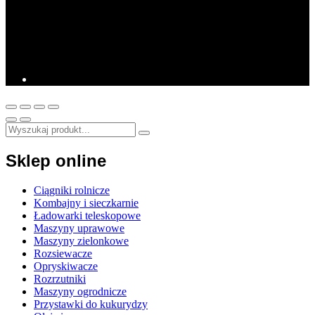
Sklep online
Ciągniki rolnicze
Kombajny i sieczkarnie
Ładowarki teleskopowe
Maszyny uprawowe
Maszyny zielonkowe
Rozsiewacze
Opryskiwacze
Rozrzutniki
Maszyny ogrodnicze
Przystawki do kukurydzy