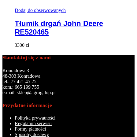
Dodaj do obserwowanych
Tłumik drgań John Deere
RE520465
3300
zł
Skontaktuj się z nami
Konradowa 3
48-303 Konradowa
tel.: 77 421 45 25
kom.: 665 199 755
e-mail: sklep@agrogalop.pl
Przydatne informacje
Polityka prywatności
Regulamin serwisu
Formy płatności
Sposoby dostawy