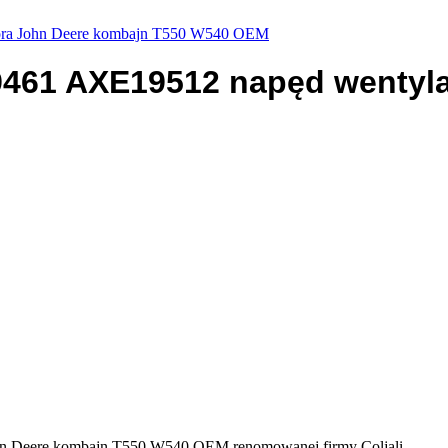
ora John Deere kombajn T550 W540 OEM
9461 AXE19512 napęd wentyl
n Deere kombajn T550 W540 OEM renomowanej firmy Coljali.