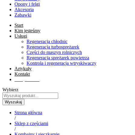
Opony i felgi
Akcesoria
Zabawki
Start
Kim jesteśmy
Usługi
Regeneracja chłodnic
Regeneracja turbosprężarek
Części do maszyn rolniczych
Regeneracja sprężarek powietrza
Kontrola i regeneracja wtryskiwaczy
Artykuły
Kontakt
Sklep online
Wybierz
Wyszukaj
Strona główna
/
Sklep z częściami
/
Kombajny i sieczkarnie