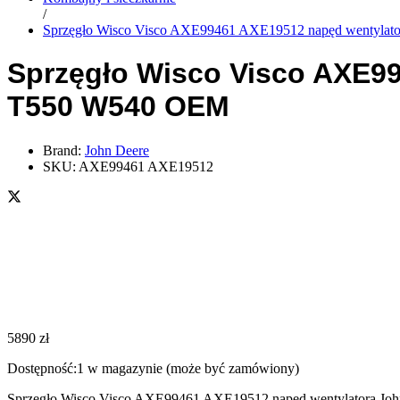
/
Sprzęgło Wisco Visco AXE99461 AXE19512 napęd wentylat
Sprzęgło Wisco Visco AXE9
T550 W540 OEM
Brand:
John Deere
SKU:
AXE99461 AXE19512
5890
zł
Dostępność:
1 w magazynie (może być zamówiony)
Sprzęgło Wisco Visco AXE99461 AXE19512 napęd wentylatora Joh