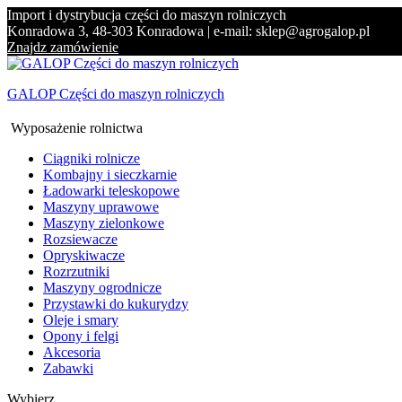
Import i dystrybucja części do maszyn rolniczych
Konradowa 3, 48-303 Konradowa | e-mail: sklep@agrogalop.pl
Znajdz zamówienie
GALOP Części do maszyn rolniczych
Wyposażenie rolnictwa
Ciągniki rolnicze
Kombajny i sieczkarnie
Ładowarki teleskopowe
Maszyny uprawowe
Maszyny zielonkowe
Rozsiewacze
Opryskiwacze
Rozrzutniki
Maszyny ogrodnicze
Przystawki do kukurydzy
Oleje i smary
Opony i felgi
Akcesoria
Zabawki
Wybierz