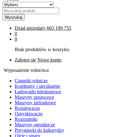
Wyszukaj
Dział sprzedaży
665 199 755
0
0
Brak produktów w koszyku.
Zaloguj się
Nowe konto
Wyposażenie rolnictwa
Ciągniki rolnicze
Kombajny i sieczkarnie
Ładowarki teleskopowe
Maszyny uprawowe
Maszyny zielonkowe
Rozsiewacze
Opryskiwacze
Rozrzutniki
Maszyny ogrodnicze
Przystawki do kukurydzy
Oleje i smary