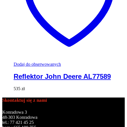
Dodaj do obserwowanych
Reflektor John Deere AL77589
535
zł
Skontaktuj się z nami
Konradowa 3
48-303 Konradowa
tel.: 77 421 45 25