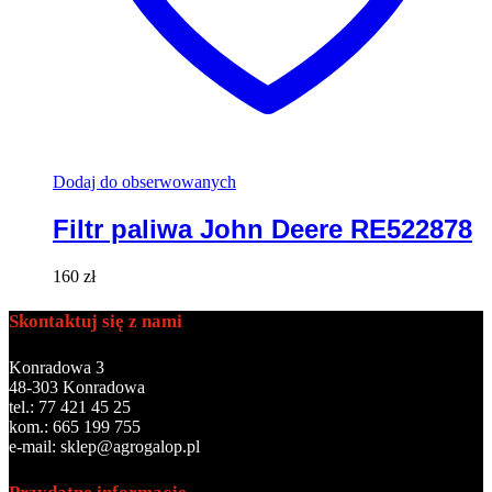
Dodaj do obserwowanych
Filtr paliwa John Deere RE522878
160
zł
Skontaktuj się z nami
Konradowa 3
48-303 Konradowa
tel.: 77 421 45 25
kom.: 665 199 755
e-mail: sklep@agrogalop.pl