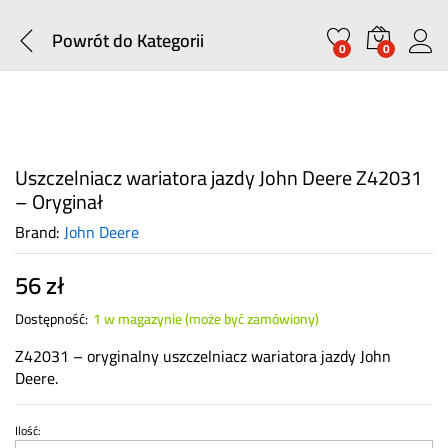
Powrót do
Kategorii
0
0
Uszczelniacz wariatora jazdy John Deere Z42031
– Oryginał
Brand:
John Deere
56
zł
Dostępność:
1 w magazynie (może być zamówiony)
Z42031 – oryginalny uszczelniacz wariatora jazdy John
Deere.
Ilość:
Uszczelniacz