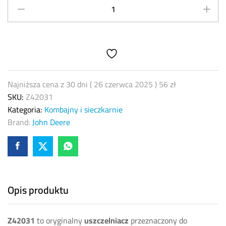
wariatora
jazdy
John
Deere
Z42031
–
Oryginał
Najniższa cena z 30 dni (
26 czerwca 2025
)
56
zł
quantity
SKU:
Z42031
Kategoria:
Kombajny i sieczkarnie
Brand:
John Deere
Opis produktu
Z42031
to oryginalny
uszczelniacz
przeznaczony do