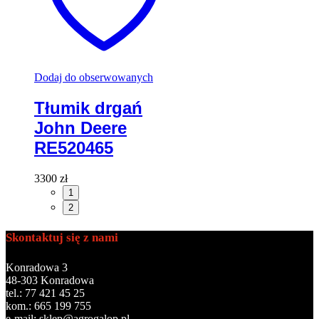
Dodaj do obserwowanych
Tłumik drgań
John Deere
RE520465
3300
zł
1
2
Skontaktuj się z nami
Konradowa 3
48-303 Konradowa
tel.: 77 421 45 25
kom.: 665 199 755
e-mail: sklep@agrogalop.pl