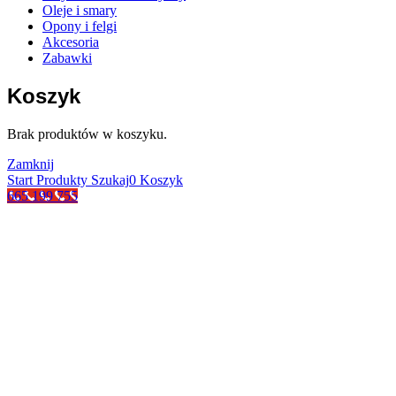
Oleje i smary
Opony i felgi
Akcesoria
Zabawki
Koszyk
Brak produktów w koszyku.
Zamknij
Start
Produkty
Szukaj
0
Koszyk
665 199 755