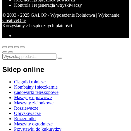
Kontrola i regeneracja wtryskiwaczy
© 2003 - 2025 GALOP - Wyposażenie Rolnictwa | Wykonanie:
CreativeOne
Korzystamy z bezpiecznych płatności
Sklep online
Ciągniki rolnicze
Kombajny i sieczkarnie
Ładowarki teleskopowe
Maszyny uprawowe
Maszyny zielonkowe
Rozsiewacze
Opryskiwacze
Rozrzutniki
Maszyny ogrodnicze
Przystawki do kukurydzy