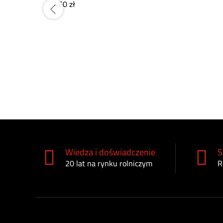
460
zł
Wiedza i doświadczenie
S
20 lat na rynku rolniczym
R