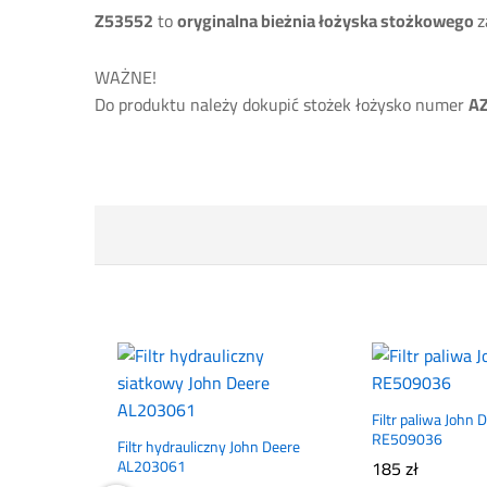
Z53552
to
oryginalna bieżnia łożyska stożkowego
z
WAŻNE!
Do produktu należy dokupić stożek łożysko numer
A
Filtr paliwa John 
RE509036
Filtr hydrauliczny John Deere
AL203061
185
zł