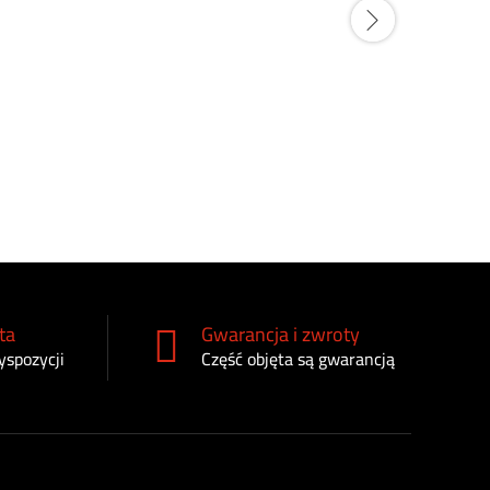
Filtr odmy
DZ105100
220
zł
ta
Gwarancja i zwroty
yspozycji
Część objęta są gwarancją