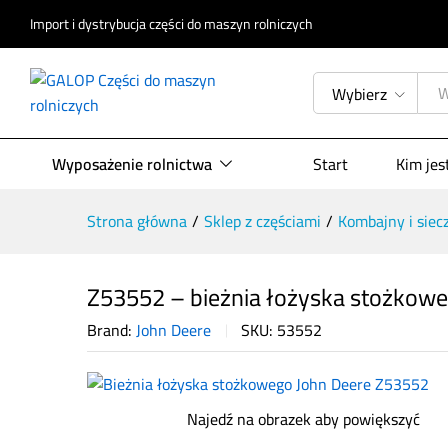
Import i dystrybucja części do maszyn rolniczych
Z53552 – bieżnia łożyska stożk
Opis produktu
Specyfikacja
Opinie (
Wybierz
Wyposażenie rolnictwa
Start
Kim je
Strona główna
/
Sklep z częściami
/
Kombajny i siec
Z53552 – bieżnia łożyska stożkow
Brand:
John Deere
SKU:
53552
Najedź na obrazek aby powiększyć