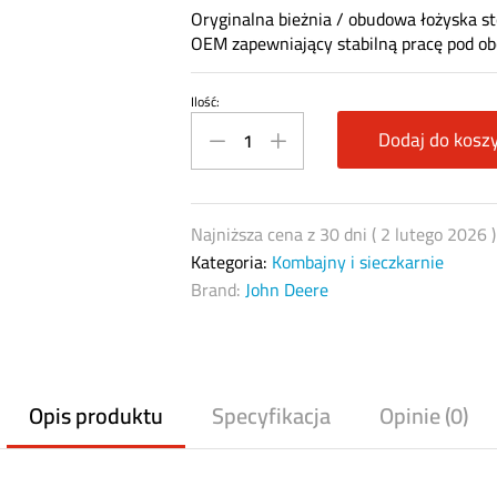
Oryginalna bieżnia / obudowa łożyska 
OEM zapewniający stabilną pracę pod ob
Ilość:
Z53552
–
Dodaj do kosz
bieżnia
łożyska
stożkowego
Najniższa cena z 30 dni (
2 lutego 2026
John
Kategoria:
Kombajny i sieczkarnie
Deere
Brand:
John Deere
OEM
quantity
Opis produktu
Specyfikacja
Opinie (0)