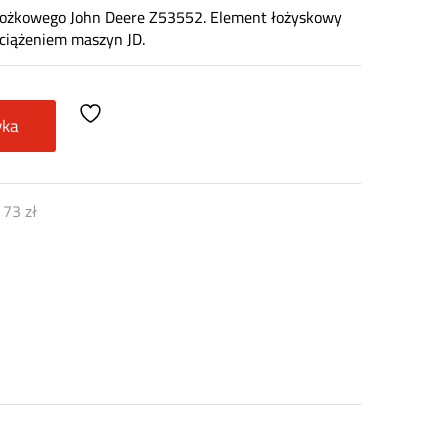
stożkowego John Deere Z53552. Element łożyskowy
ciążeniem maszyn JD.
yka
)
73
zł