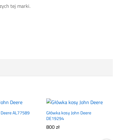
ych tej marki.
n Deere AL77589
Główka kosy John Deere
DE19294
800
zł