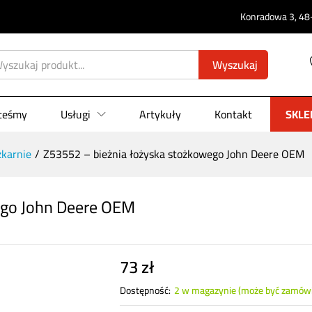
Konradowa 3, 48-
owego John Deere OEM
0)
Wyszukaj
steśmy
Usługi
Artykuły
Kontakt
SKLE
zkarnie
/
Z53552 – bieżnia łożyska stożkowego John Deere OEM
ego John Deere OEM
73
zł
Dostępność:
2 w magazynie (może być zamów