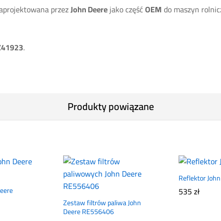
aprojektowana przez
John Deere
jako część
OEM
do maszyn rolnicz
Z41923
.
Produkty powiązane
Reflektor Joh
Deere
535
zł
Zestaw filtrów paliwa John
Deere RE556406