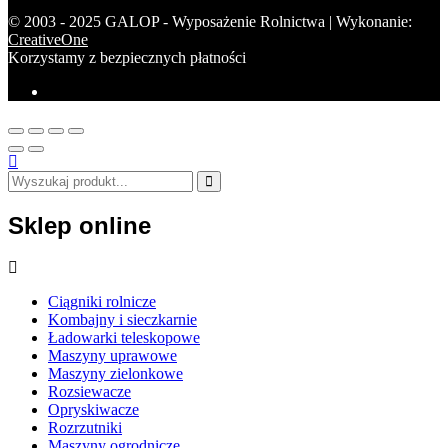
© 2003 - 2025 GALOP - Wyposażenie Rolnictwa | Wykonanie:
CreativeOne
Korzystamy z bezpiecznych płatności
Sklep online
Ciągniki rolnicze
Kombajny i sieczkarnie
Ładowarki teleskopowe
Maszyny uprawowe
Maszyny zielonkowe
Rozsiewacze
Opryskiwacze
Rozrzutniki
Maszyny ogrodnicze