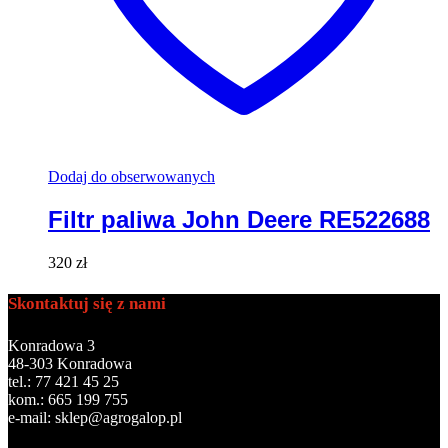
Dodaj do obserwowanych
Filtr paliwa John Deere RE522688
320
zł
Skontaktuj się z nami
Konradowa 3
48-303 Konradowa
tel.: 77 421 45 25
kom.: 665 199 755
e-mail: sklep@agrogalop.pl