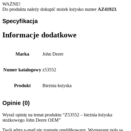
WAŻNE!
Do produktu należy dokupić stożek łożysko numer
AZ41923
.
Specyfikacja
Informacje dodatkowe
Marka
John Deere
Numer katalogowy
z53552
Produkt
Bieżnia łożyska
Opinie (0)
Wyraź opinię na temat produktu “Z53552 – bieżnia łożyska
stożkowego John Deere OEM”
Twój adres e-mail nie zostanie opublikowany.
Wymagane pola są