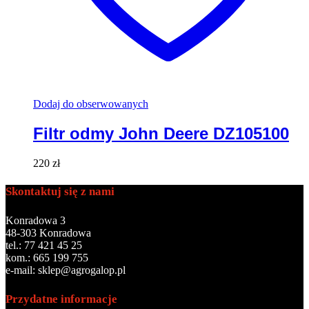
Dodaj do obserwowanych
Filtr odmy John Deere DZ105100
220
zł
Skontaktuj się z nami
Konradowa 3
48-303 Konradowa
tel.: 77 421 45 25
kom.: 665 199 755
e-mail: sklep@agrogalop.pl
Przydatne informacje