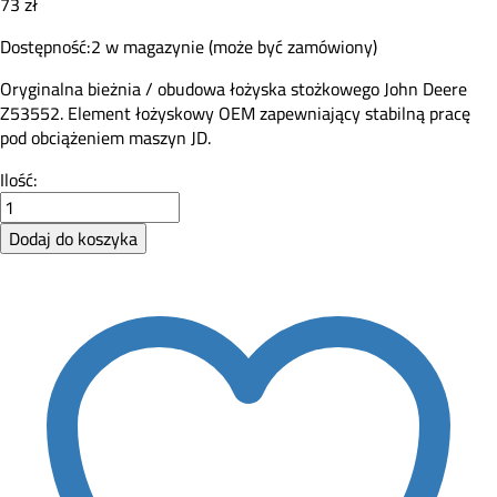
73
zł
Dostępność:
2 w magazynie (może być zamówiony)
Oryginalna bieżnia / obudowa łożyska stożkowego John Deere
Z53552. Element łożyskowy OEM zapewniający stabilną pracę
pod obciążeniem maszyn JD.
Z53552
Ilość:
–
bieżnia
Dodaj do koszyka
łożyska
stożkowego
John
Deere
OEM
quantity