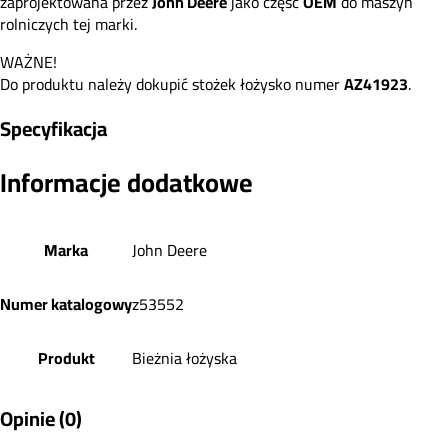
zaprojektowana przez
John Deere
jako część
OEM
do maszyn
rolniczych tej marki.
WAŻNE!
Do produktu należy dokupić stożek łożysko numer
AZ41923
.
Specyfikacja
Informacje dodatkowe
Marka
John Deere
Numer katalogowy
z53552
Produkt
Bieżnia łożyska
Opinie (0)