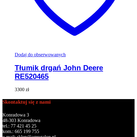
Dodaj do obserwowanych
Tłumik drgań John Deere
RE520465
3300
zł
Skontaktuj się z nami
Konradowa 3
48-303 Konradowa
tel.: 77 421 45 25
kom.: 665 199 755
e-mail: sklep@agrogalop.pl