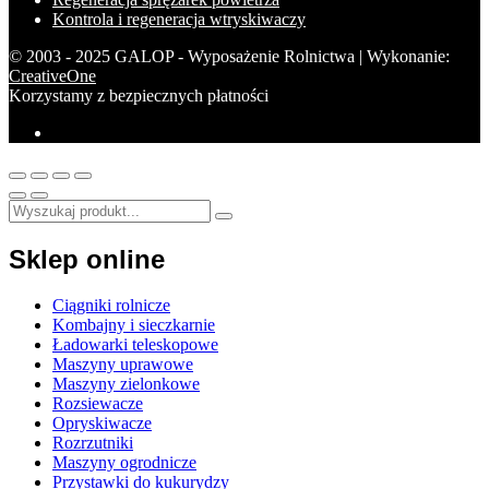
Kontrola i regeneracja wtryskiwaczy
© 2003 - 2025 GALOP - Wyposażenie Rolnictwa | Wykonanie:
CreativeOne
Korzystamy z bezpiecznych płatności
Sklep online
Ciągniki rolnicze
Kombajny i sieczkarnie
Ładowarki teleskopowe
Maszyny uprawowe
Maszyny zielonkowe
Rozsiewacze
Opryskiwacze
Rozrzutniki
Maszyny ogrodnicze
Przystawki do kukurydzy