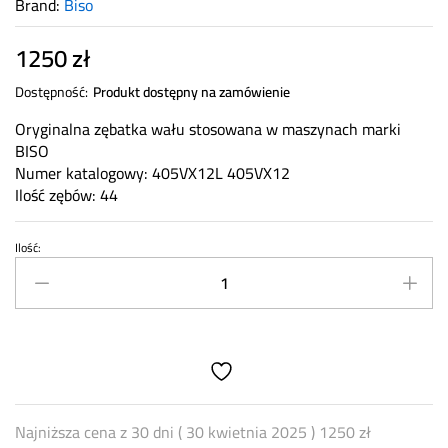
Brand:
Biso
1250
zł
Dostępność:
Produkt dostępny na zamówienie
Oryginalna zębatka wału stosowana w maszynach marki
BISO
Numer katalogowy: 405VX12L 405VX12
Ilość zębów: 44
Ilość:
Zębatka
wału
Z=44
BISO
405VX12L
quantity
Najniższa cena z 30 dni (
30 kwietnia 2025
)
1250
zł