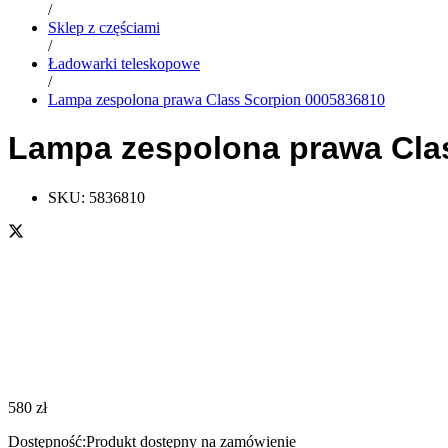
/
Sklep z częściami
/
Ładowarki teleskopowe
/
Lampa zespolona prawa Class Scorpion 0005836810
Lampa zespolona prawa Cla
SKU:
5836810
580
zł
Dostępność:
Produkt dostępny na zamówienie