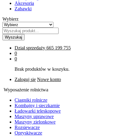
Akcesoria
Zabawki
Wybierz
Wyszukaj
Dział sprzedaży
665 199 755
0
0
Brak produktów w koszyku.
Zaloguj się
Nowe konto
Wyposażenie rolnictwa
Ciągniki rolnicze
Kombajny i sieczkarnie
Ładowarki teleskopowe
Maszyny uprawowe
Maszyny zielonkowe
Rozsiewacze
Opryskiwacze