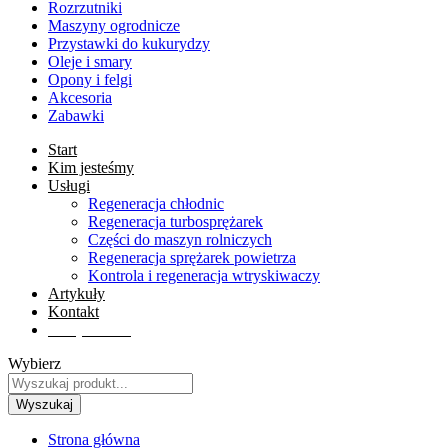
Rozrzutniki
Maszyny ogrodnicze
Przystawki do kukurydzy
Oleje i smary
Opony i felgi
Akcesoria
Zabawki
Start
Kim jesteśmy
Usługi
Regeneracja chłodnic
Regeneracja turbosprężarek
Części do maszyn rolniczych
Regeneracja sprężarek powietrza
Kontrola i regeneracja wtryskiwaczy
Artykuły
Kontakt
Sklep online
Wybierz
Wyszukaj
Strona główna