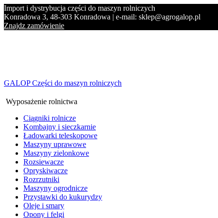
Import i dystrybucja części do maszyn rolniczych
Konradowa 3, 48-303 Konradowa | e-mail: sklep@agrogalop.pl
Znajdz zamówienie
GALOP Części do maszyn rolniczych
Wyposażenie rolnictwa
Ciągniki rolnicze
Kombajny i sieczkarnie
Ładowarki teleskopowe
Maszyny uprawowe
Maszyny zielonkowe
Rozsiewacze
Opryskiwacze
Rozrzutniki
Maszyny ogrodnicze
Przystawki do kukurydzy
Oleje i smary
Opony i felgi