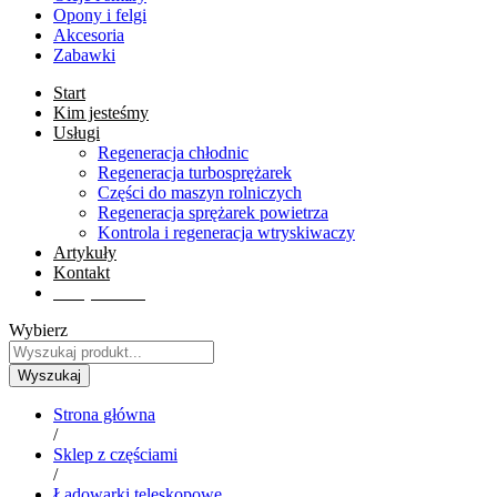
Opony i felgi
Akcesoria
Zabawki
Start
Kim jesteśmy
Usługi
Regeneracja chłodnic
Regeneracja turbosprężarek
Części do maszyn rolniczych
Regeneracja sprężarek powietrza
Kontrola i regeneracja wtryskiwaczy
Artykuły
Kontakt
Sklep online
Wybierz
Wyszukaj
Strona główna
/
Sklep z częściami
/
Ładowarki teleskopowe