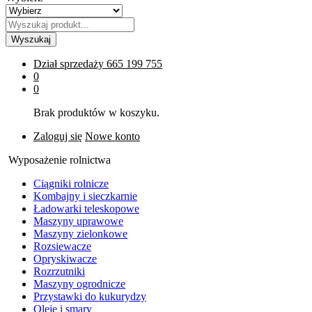
Wyszukaj
Dział sprzedaży
665 199 755
0
0
Brak produktów w koszyku.
Zaloguj się
Nowe konto
Wyposażenie rolnictwa
Ciągniki rolnicze
Kombajny i sieczkarnie
Ładowarki teleskopowe
Maszyny uprawowe
Maszyny zielonkowe
Rozsiewacze
Opryskiwacze
Rozrzutniki
Maszyny ogrodnicze
Przystawki do kukurydzy
Oleje i smary