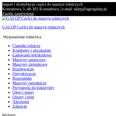
Import i dystrybucja części do maszyn rolniczych
Konradowa 3, 48-303 Konradowa | e-mail: sklep@agrogalop.pl
Znajdz zamówienie
GALOP Części do maszyn rolniczych
Wyposażenie rolnictwa
Ciągniki rolnicze
Kombajny i sieczkarnie
Ładowarki teleskopowe
Maszyny uprawowe
Maszyny zielonkowe
Rozsiewacze
Opryskiwacze
Rozrzutniki
Maszyny ogrodnicze
Przystawki do kukurydzy
Oleje i smary
Opony i felgi
Akcesoria
Zabawki
Wybierz