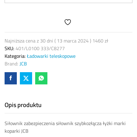
łyżki
JCB
siłownik
szybkozłącza
401/L0100
333/C8277
Najniższa cena z 30 dni (
13 marca 2024
)
1460
zł
quantity
SKU:
401/L0100 333/C8277
Kategoria:
Ładowarki teleskopowe
Brand:
JCB
Opis produktu
Siłownik zabezpieczenia siłownik szybkozłącza łyżki marki
koparki JCB