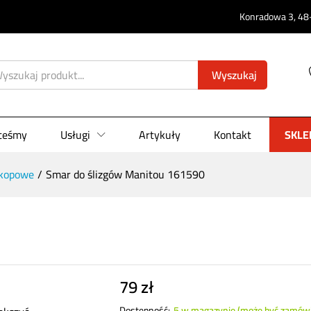
0)
Konradowa 3, 48-
Wyszukaj
steśmy
Usługi
Artykuły
Kontakt
SKLE
skopowe
/
Smar do ślizgów Manitou 161590
79
zł
Dostępność:
5 w magazynie (może być zamów