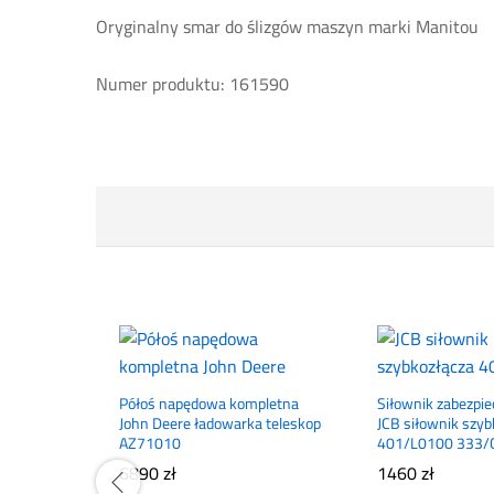
Oryginalny smar do ślizgów maszyn marki Manitou
Numer produktu: 161590
Półoś napędowa kompletna
Siłownik zabezpie
John Deere ładowarka teleskop
JCB siłownik szyb
AZ71010
401/L0100 333/
6890
zł
1460
zł