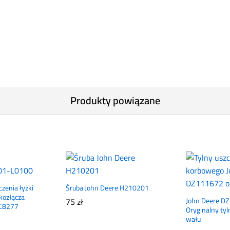
Produkty powiązane
czenia łyżki
Śruba John Deere H210201
kozłącza
75
zł
John Deere D
C8277
Oryginalny tyl
wału