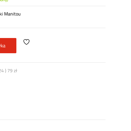
ki Manitou
yka
24
)
79
zł