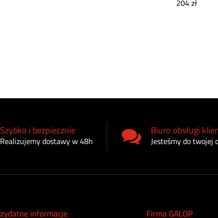
204
zł
Szybko i bezpiecznie
Biuro obsługi klie
Realizujemy dostawy w 48h
Jesteśmy do twojej 
zydatne informacje
Firma GALOP