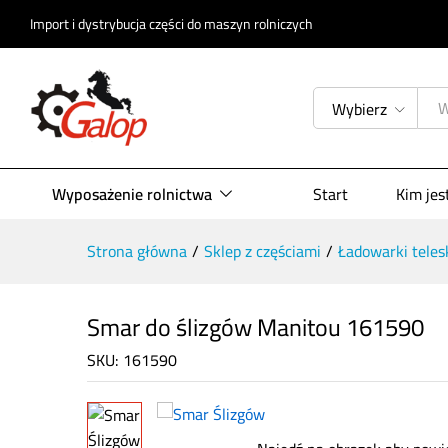
Opis produktu
Specyfikacja
Opinie (
Import i dystrybucja części do maszyn rolniczych
Wybierz
Wyposażenie rolnictwa
Start
Kim je
Strona główna
/
Sklep z częściami
/
Ładowarki tele
Smar do ślizgów Manitou 161590
SKU:
161590