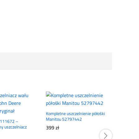
Kompletne uszczelnienie półośki
Manitou 52797442
Z111672 –
ny uszczelniacz
399
zł