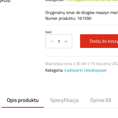
ększyć
Oryginalny smar do ślizgów maszyn mar
Numer produktu: 161590
Ilość:
Smar
do
Dodaj do kosz
ślizgów
Manitou
161590
Najniższa cena z 30 dni (
19 stycznia 20
quantity
Kategoria:
Ładowarki teleskopowe
Opis produktu
Specyfikacja
Opinie (0)