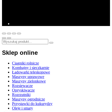
Sklep online
Ciągniki rolnicze
Kombajny i sieczkarnie
Ładowarki teleskopowe
Maszyny uprawowe
Maszyny zielonkowe
Rozsiewacze
Opryskiwacze
Rozrzutniki
Maszyny ogrodnicze
Przystawki do kukurydzy
Oleje i smary