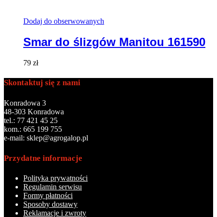
Dodaj do obserwowanych
Smar do ślizgów Manitou 161590
79
zł
Skontaktuj się z nami
Konradowa 3
48-303 Konradowa
tel.: 77 421 45 25
kom.: 665 199 755
e-mail: sklep@agrogalop.pl
Przydatne informacje
Polityka prywatności
Regulamin serwisu
Formy płatności
Sposoby dostawy
Reklamacje i zwroty