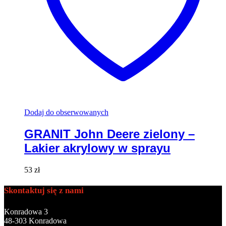
Dodaj do obserwowanych
GRANIT John Deere zielony –
Lakier akrylowy w sprayu
53
zł
Skontaktuj się z nami
Konradowa 3
48-303 Konradowa