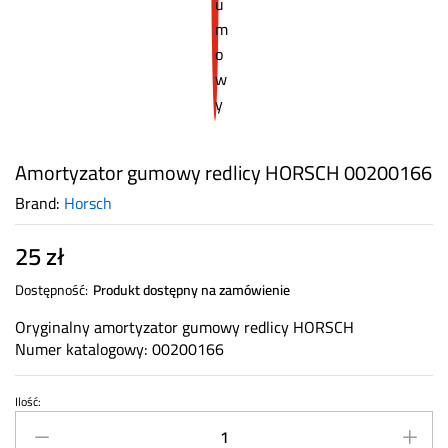
Amortyzator gumowy redlicy HORSCH 00200166
Brand:
Horsch
25
zł
Dostępność:
Produkt dostępny na zamówienie
Oryginalny amortyzator gumowy redlicy HORSCH
Numer katalogowy: 00200166
Ilość:
Amortyzator
gumowy