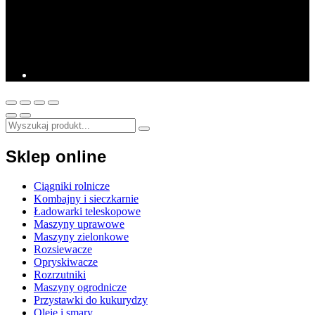
Sklep online
Ciągniki rolnicze
Kombajny i sieczkarnie
Ładowarki teleskopowe
Maszyny uprawowe
Maszyny zielonkowe
Rozsiewacze
Opryskiwacze
Rozrzutniki
Maszyny ogrodnicze
Przystawki do kukurydzy
Oleje i smary