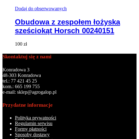
Dodaj do obserwowanych
Obudowa z zespołem łożyska
sześciokąt Horsch 00240151
100
zł
Skontaktuj się z nami
Konradowa 3
48-303 Konradowa
tel.: 77 421 45 25
kom.: 665 199 755
e-mail: sklep@agrogalop.pl
Przydatne informacje
Polityka prywatności
Regulamin serwisu
Formy płatności
Sposoby dostawy