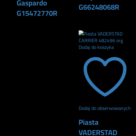
Gaspardo
G66248068R
G15472770R
66
zł
620
zł
Dodaj do koszyka
Dodaj do obserwowanych
Piasta
VADERSTAD