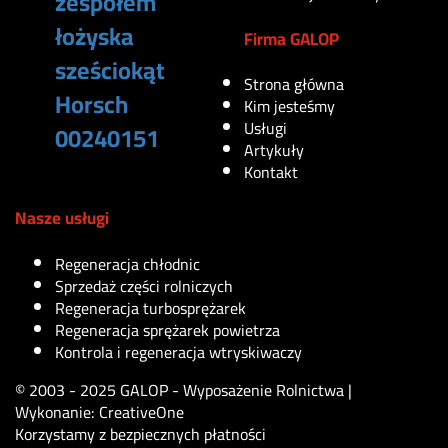
zespołem
łożyska
Firma GALOP
sześciokąt
Strona główna
Horsch
Kim jesteśmy
Usługi
00240151
Artykuły
Kontakt
100
zł
Nasze usługi
Regeneracja chłodnic
Sprzedaż części rolniczych
Regeneracja turbosprężarek
Regeneracja sprężarek powietrza
Kontrola i regeneracja wtryskiwaczy
© 2003 - 2025 GALOP - Wyposażenie Rolnictwa |
Wykonanie:
CreativeOne
Korzystamy z bezpiecznych płatności