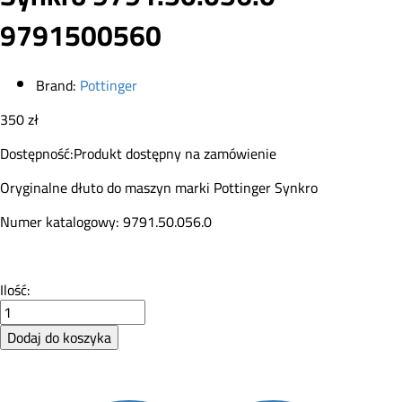
9791500560
Brand:
Pottinger
350
zł
Dostępność:
Produkt dostępny na zamówienie
Oryginalne dłuto do maszyn marki Pottinger Synkro
Numer katalogowy: 9791.50.056.0
Dłuto
Ilość:
oryginalne
Pottinger
Dodaj do koszyka
Synkro
9791.50.056.0
9791500560