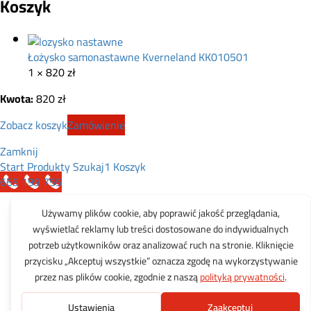
Koszyk
Łożysko samonastawne Kverneland KK010501
1 ×
820
zł
Kwota:
820
zł
Zobacz koszyk
Zamówienie
Zamknij
Start
Produkty
Szukaj
1
Koszyk
665 199 755