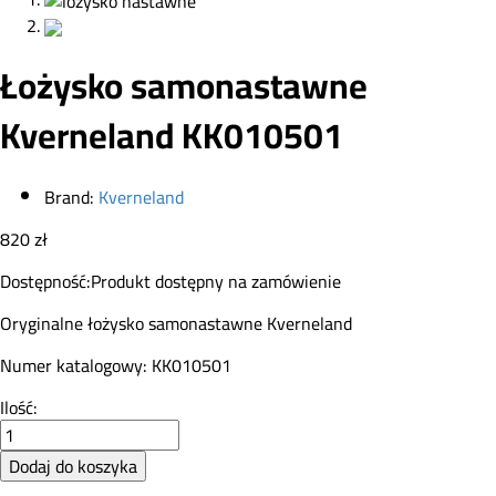
Łożysko samonastawne
Kverneland KK010501
Brand:
Kverneland
820
zł
Dostępność:
Produkt dostępny na zamówienie
Oryginalne łożysko samonastawne Kverneland
Numer katalogowy: KK010501
Łożysko
Ilość:
samonastawne
Kverneland
Dodaj do koszyka
KK010501