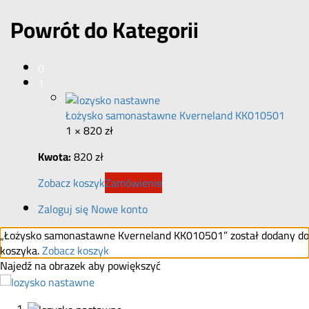
Powrót do
Kategorii
0
1
Łożysko samonastawne Kverneland KK010501
1 ×
820
zł
Kwota:
820
zł
Zobacz koszyk
Zamówienie
Zaloguj się
Nowe konto
„Łożysko samonastawne Kverneland KK010501” został dodany do
koszyka.
Zobacz koszyk
Najedź na obrazek aby powiększyć