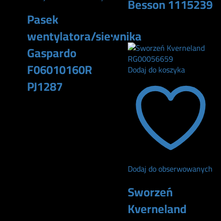
Besson 1115239
Pasek
808
zł
wentylatora/siewnika
Gaspardo
F06010160R
Dodaj do koszyka
PJ1287
175
zł
Dodaj do obserwowanych
Sworzeń
Kverneland