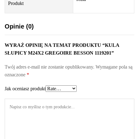
Produkt
1
q
u
Opinie (0)
a
n
t
WYRAŹ OPINIĘ NA TEMAT PRODUKTU “KULA
i
SŁUPICY M24X2 GREGOIRE BESSON 1119201”
t
Twój adres e-mail nie zostanie opublikowany.
Wymagane pola są
y
oznaczone
*
Jak oceniasz produkt