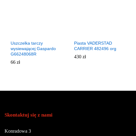
Uszczelka tarczy
Piasta VADERSTAD
wysiewającej Gaspardo
CARRIER 482496 org
G66248068R
430
zł
66
zł
Skontaktuj się z nami
Konradowa 3