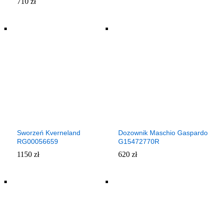
710
zł
Sworzeń Kverneland
Dozownik Maschio Gaspardo
RG00056659
G15472770R
1150
zł
620
zł