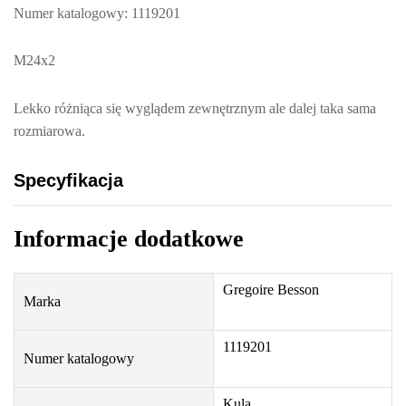
e
Numer katalogowy: 1119201
g
o
M24x2
i
r
Lekko różniąca się wyglądem zewnętrznym ale dalej taka sama
e
rozmiarowa.
B
e
Specyfikacja
s
s
Informacje dodatkowe
o
n
1
Gregoire Besson
Marka
1
1
1119201
9
Numer katalogowy
2
0
Kula