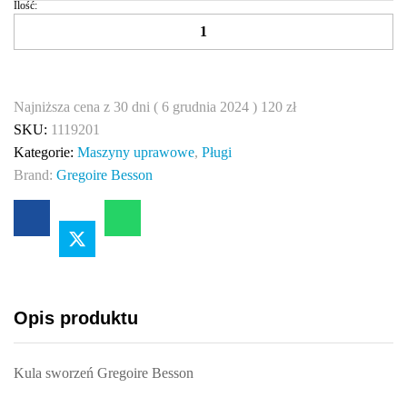
Ilość:
K
u
l
a
s
Najniższa cena z 30 dni (
6 grudnia 2024
)
120
zł
ł
SKU:
1119201
u
Kategorie:
Maszyny uprawowe
,
Pługi
p
Brand:
Gregoire Besson
i
c
y
M
2
4
Opis produktu
x
2
Kula sworzeń Gregoire Besson
G
r