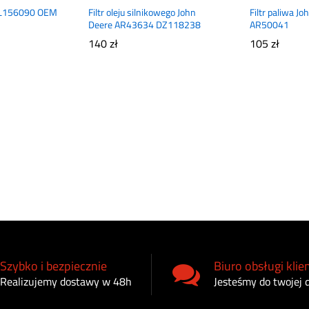
AL156090 OEM
Filtr oleju silnikowego John
Filtr paliwa J
Deere AR43634 DZ118238
AR50041
140
zł
105
zł
Szybko i bezpiecznie
Biuro obsługi klie
Realizujemy dostawy w 48h
Jesteśmy do twojej 