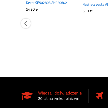
Deere SE502808 AH220602
Napinacz paska 
5420
zł
610
zł
Wiedza i doświadczenie
20 lat na rynku rolniczym