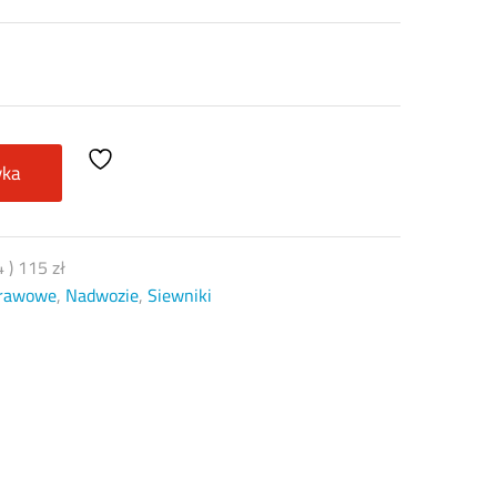
yka
4
)
115
zł
prawowe
,
Nadwozie
,
Siewniki