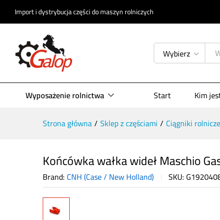
Końcówka wałka wideł Maschio 
Import i dystrybucja części do maszyn rolniczych
Opis produktu
Specyfikacja
Opinie (
Wybierz
Wyposażenie rolnictwa
Start
Kim je
Strona główna
/
Sklep z częściami
/
Ciągniki rolnicz
Końcówka wałka wideł Maschio G
Brand:
CNH (Case / New Holland)
SKU:
G192040