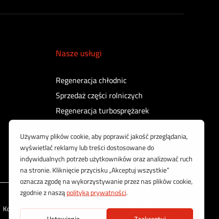
Nasze usługi
Regeneracja chłodnic
Sprzedaż części rolniczych
Regeneracja turbosprężarek
Regeneracja sprężarek powietrza
Kontrola i regeneracja wtryskiwaczy
Korzystamy z bezpiecznych płatności