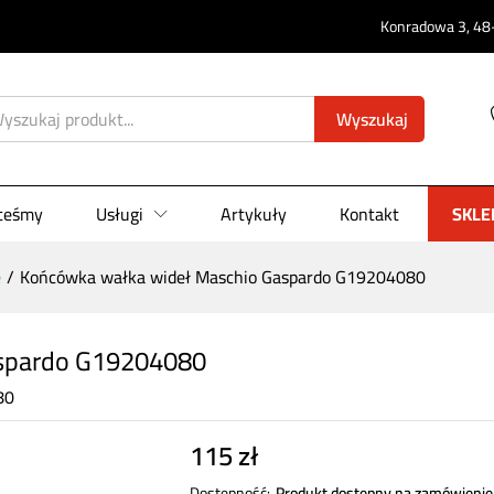
Gaspardo G19204080
Konradowa 3, 48-
0)
Wyszukaj
steśmy
Usługi
Artykuły
Kontakt
SKLE
e
/
Końcówka wałka wideł Maschio Gaspardo G19204080
aspardo G19204080
80
115
zł
Dostępność:
Produkt dostępny na zamówienie