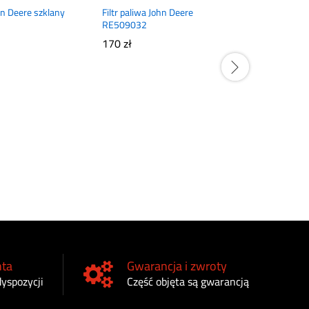
ohn Deere szklany
Filtr paliwa John Deere
RE509032
170
zł
Wkład filtr
John Deer
165
zł
nta
Gwarancja i zwroty
dyspozycji
Część objęta są gwarancją