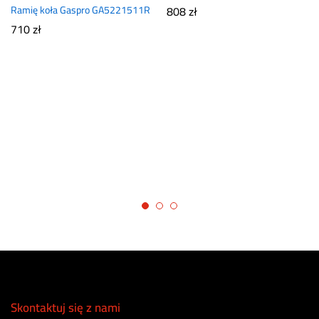
Ramię koła Gaspro GA5221511R
808
zł
710
zł
Skontaktuj się z nami