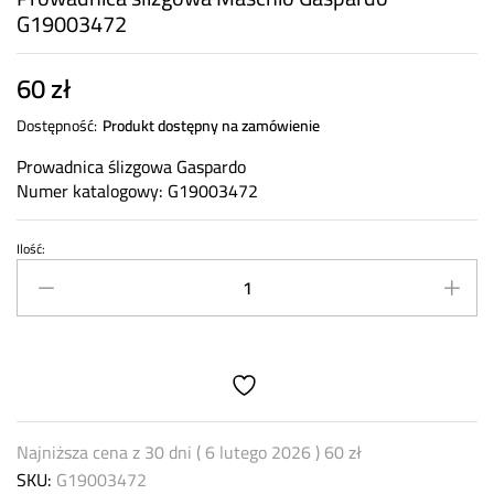
G19003472
60
zł
Dostępność:
Produkt dostępny na zamówienie
Prowadnica ślizgowa Gaspardo
Numer katalogowy: G19003472
Ilość:
Prowadnica
ślizgowa
Maschio
Gaspardo
G19003472
quantity
Najniższa cena z 30 dni (
6 lutego 2026
)
60
zł
SKU:
G19003472