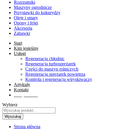
Rozrzutniki
Maszyny ogrodnicze
Przystawki do kukurydzy
Oleje i smary
Opony i felgi
Akcesoria
Zabawki
Start
Kim jesteśmy
Usługi
Regeneracja chłodnic
Regeneracja turbosprężarek
Części do maszyn rolniczych
Regeneracja sprężarek powietrza
Kontrola i regeneracja wtryskiwaczy
Artykuły
Kontakt
Sklep online
Wybierz
Wyszukaj
Strona główna