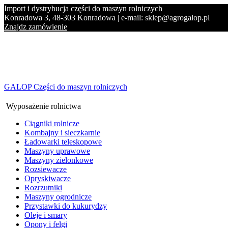
Import i dystrybucja części do maszyn rolniczych
Konradowa 3, 48-303 Konradowa | e-mail: sklep@agrogalop.pl
Znajdz zamówienie
GALOP Części do maszyn rolniczych
Wyposażenie rolnictwa
Ciągniki rolnicze
Kombajny i sieczkarnie
Ładowarki teleskopowe
Maszyny uprawowe
Maszyny zielonkowe
Rozsiewacze
Opryskiwacze
Rozrzutniki
Maszyny ogrodnicze
Przystawki do kukurydzy
Oleje i smary
Opony i felgi