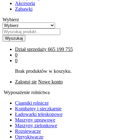
Akcesoria
Zabawki
Wybierz
Wyszukaj
Dział sprzedaży
665 199 755
0
0
Brak produktów w koszyku.
Zaloguj się
Nowe konto
Wyposażenie rolnictwa
Ciągniki rolnicze
Kombajny i sieczkarnie
Ładowarki teleskopowe
Maszyny uprawowe
Maszyny zielonkowe
Rozsiewacze
Opryskiwacze