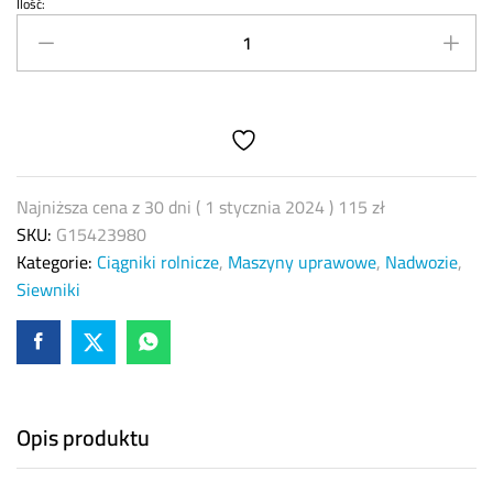
Ilość:
Przegub
wałka
Maschio
Gaspardo
G15423980
quantity
Najniższa cena z 30 dni (
1 stycznia 2024
)
115
zł
SKU:
G15423980
Kategorie:
Ciągniki rolnicze
,
Maszyny uprawowe
,
Nadwozie
,
Siewniki
Opis produktu