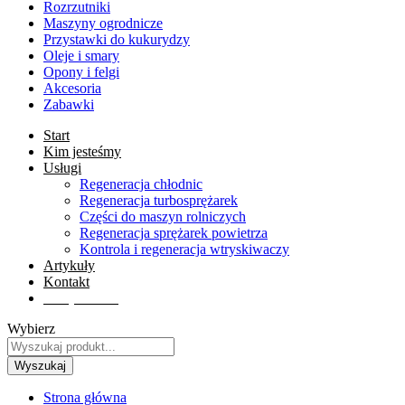
Rozrzutniki
Maszyny ogrodnicze
Przystawki do kukurydzy
Oleje i smary
Opony i felgi
Akcesoria
Zabawki
Start
Kim jesteśmy
Usługi
Regeneracja chłodnic
Regeneracja turbosprężarek
Części do maszyn rolniczych
Regeneracja sprężarek powietrza
Kontrola i regeneracja wtryskiwaczy
Artykuły
Kontakt
Sklep online
Wybierz
Wyszukaj
Strona główna