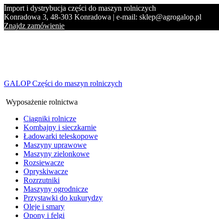
Import i dystrybucja części do maszyn rolniczych
Konradowa 3, 48-303 Konradowa | e-mail: sklep@agrogalop.pl
Znajdz zamówienie
GALOP Części do maszyn rolniczych
Wyposażenie rolnictwa
Ciągniki rolnicze
Kombajny i sieczkarnie
Ładowarki teleskopowe
Maszyny uprawowe
Maszyny zielonkowe
Rozsiewacze
Opryskiwacze
Rozrzutniki
Maszyny ogrodnicze
Przystawki do kukurydzy
Oleje i smary
Opony i felgi