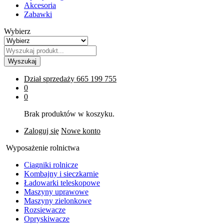
Akcesoria
Zabawki
Wybierz
Wyszukaj
Dział sprzedaży
665 199 755
0
0
Brak produktów w koszyku.
Zaloguj się
Nowe konto
Wyposażenie rolnictwa
Ciągniki rolnicze
Kombajny i sieczkarnie
Ładowarki teleskopowe
Maszyny uprawowe
Maszyny zielonkowe
Rozsiewacze
Opryskiwacze