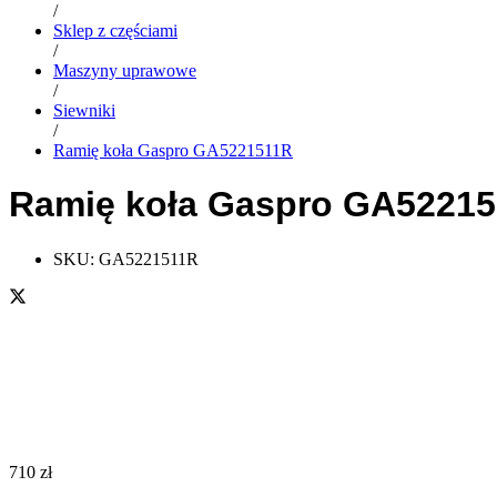
/
Sklep z częściami
/
Maszyny uprawowe
/
Siewniki
/
Ramię koła Gaspro GA5221511R
Ramię koła Gaspro GA5221
SKU:
GA5221511R
710
zł