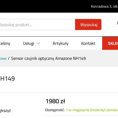
0)
Konradowa 3, 48-
Wyszukaj
steśmy
Usługi
Artykuły
Kontakt
SKLE
owe
/
Sensor czujnik optyczny Amazone NH149
NH149
1980
zł
ększyć
Dostępność:
1 w magazynie (może być zamów