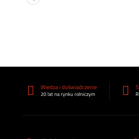
Wiedza i doświadczenie
S
20 lat na rynku rolniczym
R