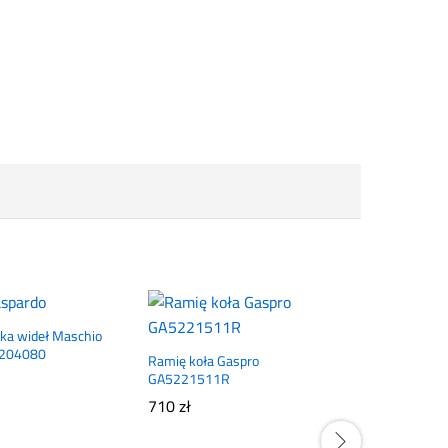
ka wideł Maschio
9204080
Ramię koła Gaspro
GA5221511R
710
zł