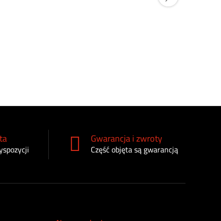
Skrobak re
23044015
35
zł
ta
Gwarancja i zwroty
yspozycji
Część objęta są gwarancją