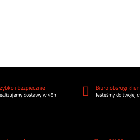
zybko i bezpiecznie
Biuro obsługi klien
ealizujemy dostawy w 48h
Jesteśmy do twojej d