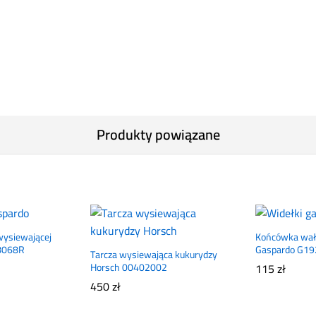
Produkty powiązane
wysiewającej
Końcówka wał
8068R
Gaspardo G1
Tarcza wysiewająca kukurydzy
Horsch 00402002
115
zł
450
zł