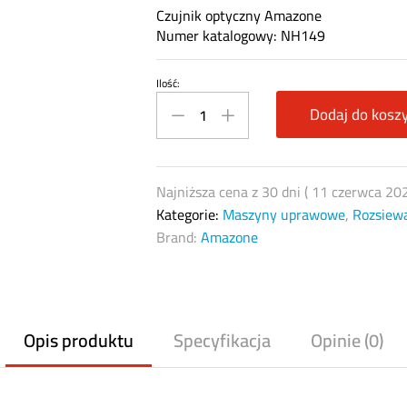
Czujnik optyczny Amazone
Numer katalogowy: NH149
Ilość:
Sensor
czujnik
Dodaj do kosz
optyczny
Amazone
NH149
Najniższa cena z 30 dni (
11 czerwca 20
quantity
Kategorie:
Maszyny uprawowe
,
Rozsiew
Brand:
Amazone
Opis produktu
Specyfikacja
Opinie (0)