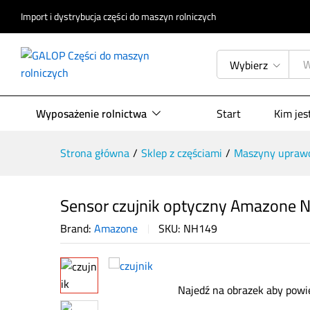
Opis produktu
Specyfikacja
Opinie (
Import i dystrybucja części do maszyn rolniczych
Wybierz
Wyposażenie rolnictwa
Start
Kim je
Strona główna
/
Sklep z częściami
/
Maszyny upraw
Sensor czujnik optyczny Amazone 
Brand:
Amazone
SKU:
NH149
Najedź na obrazek aby powi