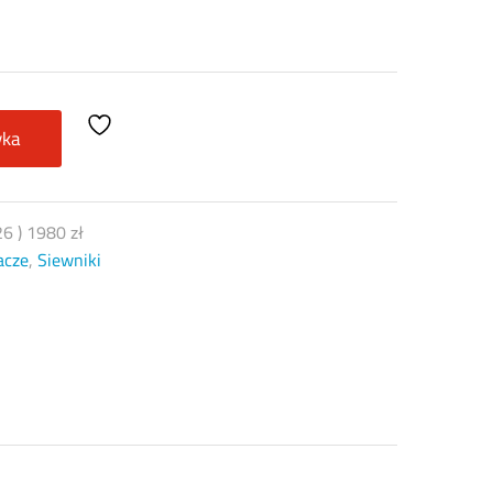
yka
26
)
1980
zł
acze
,
Siewniki