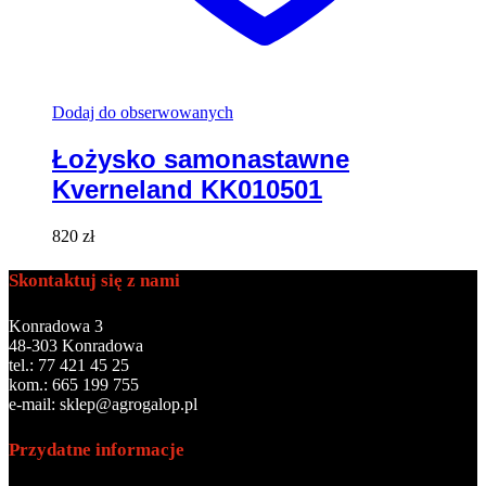
Dodaj do obserwowanych
Łożysko samonastawne
Kverneland KK010501
820
zł
Skontaktuj się z nami
Konradowa 3
48-303 Konradowa
tel.: 77 421 45 25
kom.: 665 199 755
e-mail: sklep@agrogalop.pl
Przydatne informacje