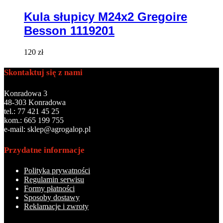
Kula słupicy M24x2 Gregoire
Besson 1119201
120
zł
Skontaktuj się z nami
Konradowa 3
48-303 Konradowa
tel.: 77 421 45 25
kom.: 665 199 755
e-mail: sklep@agrogalop.pl
Przydatne informacje
Polityka prywatności
Regulamin serwisu
Formy płatności
Sposoby dostawy
Reklamacje i zwroty