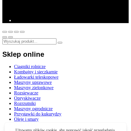
Sklep online
Ciągniki rolnicze
Kombajny i sieczkarnie
Ładowarki teleskopowe
Maszyny uprawowe
Maszyny zielonkowe
Rozsiewacze
Opryskiwacze
Rozrzutniki
Maszyny ogrodnicze
Przystawki do kukurydzy
Oleje i smary
Opony i felgi
Akcesoria