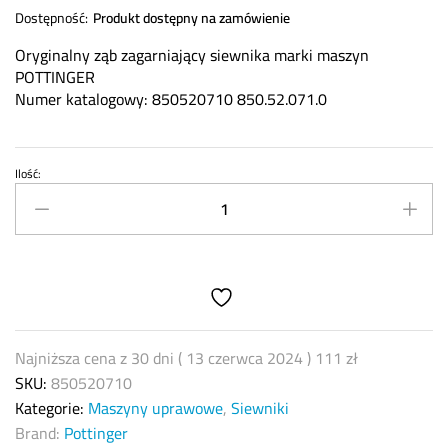
Dostępność:
Produkt dostępny na zamówienie
Oryginalny ząb zagarniający siewnika marki maszyn
POTTINGER
Numer katalogowy: 850520710 850.52.071.0
Ilość:
Ząb
zagarniający
siewnika
POTTINGER
850520710
quantity
Najniższa cena z 30 dni (
13 czerwca 2024
)
111
zł
SKU:
850520710
Kategorie:
Maszyny uprawowe
,
Siewniki
Brand:
Pottinger