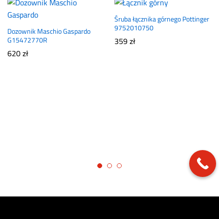
Śruba łącznika górnego Pottinger
9752010750
Dozownik Maschio Gaspardo
G15472770R
359
zł
620
zł