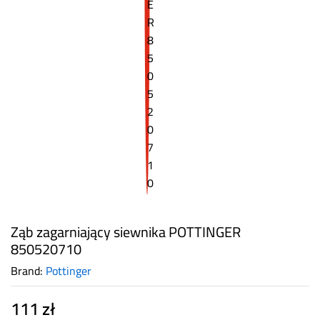
Ząb zagarniający siewnika POTTINGER
850520710
Brand:
Pottinger
111
zł